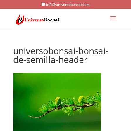
info@universobonsai.com
universobonsai-bonsai-
de-semilla-header