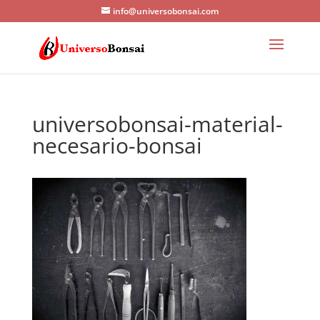
info@universobonsai.com
universobonsai-material-
necesario-bonsai