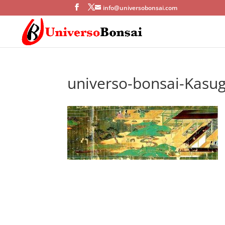
info@universobonsai.com
universo-bonsai-Kasu